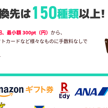
150
換先は
種類
以上!
円、最小額 300pt（円）
から、
フトカードなど様々なものに手数料なしで
す