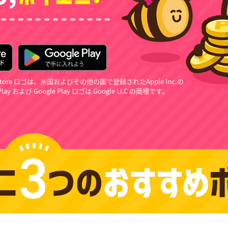
App Store ロゴは、米国およびその他の国で登録されたApple Inc.の
lay および Google Play ロゴは Google LLC の商標です。