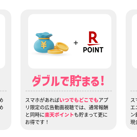
!
ダブルで貯まる!
め
スマホがあれば
いつでもどこでも
アプ
ス
め
リ限定の広告動画視聴では、通常報酬
エ
と同時に
楽天ポイント
も貯まって更に
ン
お得です！
現