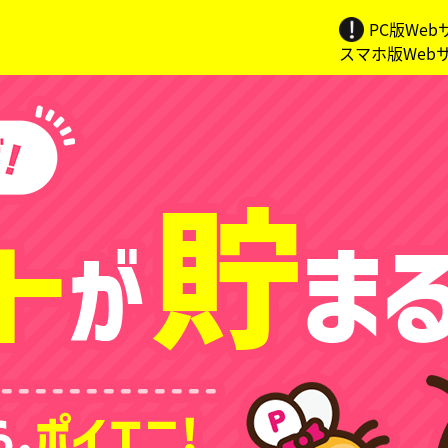
PC版We
スマホ版Web