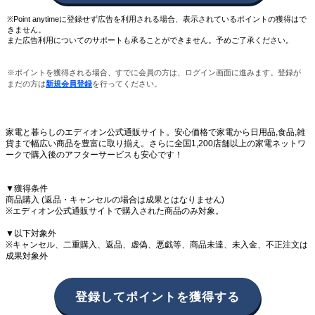
※Point anytimeに登録せず広告を利用される場合、表示されているポイントの獲得はで
きません。
また広告利用についてのサポートも承ることができません。予めご了承ください。
※ポイントを獲得される場合、すでに会員の方は、ログイン画面に進みます。登録が
まだの方は
新規会員登録
を行ってください。
家電と暮らしのエディオン公式通販サイト。安心価格で家電から日用品,食品,雑
貨まで幅広い商品を豊富に取り揃え。さらに全国1,200店舗以上の家電ネットワ
ークで購入後のアフターサービスも安心です！
▼獲得条件
商品購入 (返品・キャンセルの場合は成果とはなりません)
※エディオン公式通販サイトで購入された商品のみ対象。
▼以下対象外
※キャンセル、二重購入、返品、虚偽、悪戯等、商品未達、未入金、不正注文は
成果対象外