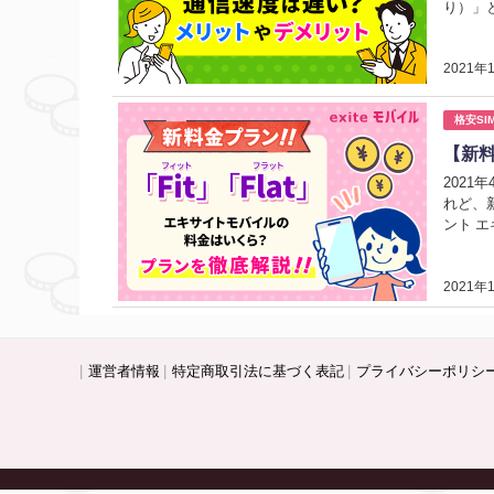
り）」
2021年
格安SI
【新料
202
れど、
ント 
2021年
運営者情報
特定商取引法に基づく表記
プライバシーポリシ