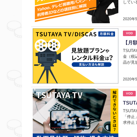
してい
2020年
VOD
【月額
TSU
金（税込
品が見放
2020年
VOD
TSU
TSUT
「停止
求停止 違