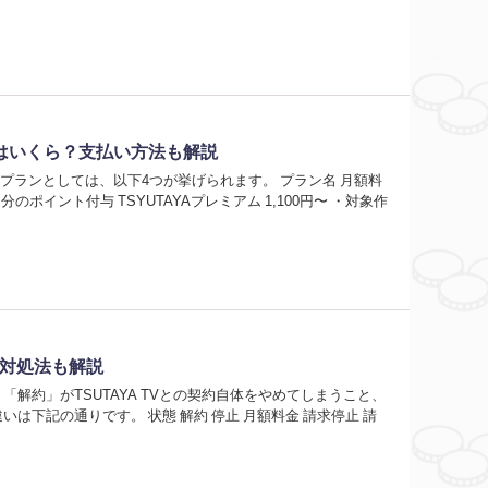
料金はいくら？支払い方法も解説
なプランとしては、以下4つが挙げられます。 プラン名 月額料
分のポイント付与 TSYUTAYAプレミアム 1,100円〜 ・対象作
の対処法も解説
す。「解約」がTSUTAYA TVとの契約自体をやめてしまうこと、
下記の通りです。 状態 解約 停止 月額料金 請求停止 請