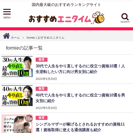
国内最大級のおすすめランキングサイト
SEARCH
ホーム
formie | おすすめエニタイム
formieの記事一覧
教育
30代で人生をやり直しするのに役立つ資格10選！人
生逆転したい方に向け男女別に紹介
2022年5月20日
教育
40代で人生をやり直しするのに役立つ資格10選を男
女別に紹介
2022年5月20日
教育
シングルマザーが稼げるとされるおすすめの資格11
選！資格取得に使える通信講座も紹介