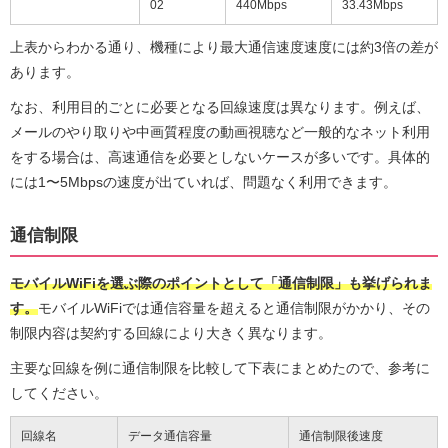
02
440Mbps
33.43Mbps
上表からわかる通り、機種により最大通信速度速度には約3倍の差が
あります。
なお、利用目的ごとに必要となる回線速度は異なります。例えば、
メールのやり取りや中画質程度の動画視聴など一般的なネット利用
をする場合は、高速通信を必要としないケースが多いです。具体的
には1〜5Mbpsの速度が出ていれば、問題なく利用できます。
通信制限
モバイルWiFiを選ぶ際のポイントとして「通信制限」も挙げられま
す。
モバイルWiFiでは通信容量を超えると通信制限がかかり、その
制限内容は契約する回線により大きく異なります。
主要な回線を例に通信制限を比較して下表にまとめたので、参考に
してください。
回線名
データ通信容量
通信制限後速度