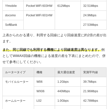
Y!mobile
Pocket WiFi 603HW
612Mbps
32.51Mbps
docomo
Pocket WiFi 601HW
24.9Mbps
SoftBank
27.53Mbps
上表からわかる通り、利用する回線により回線速度に約2倍の差が出
ます。
また、同じ回線でも利用する機種により回線速度は異なります。
例
としてWiMAX回線の機種による速度の差を下表にまとめたので、併
せて参考にしてください。
ルータータイプ
機種
最大通信速度
実測平均値
モバイルルーター
W06
1.2Gbps
39.7Mbps
WX06
440Mbps
21.96Mbps
ホームルーター
L02
1.0Gbps
42.78Mbps