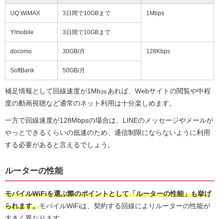
UQ WiMAX
3日間で10GBまで
1Mbps
Y!mobile
3日間で10GBまで
docomo
30GB/月
128Kbps
SoftBank
50GB/月
補足情報として回線速度が1Mb㎰あれば、Webサイトの閲覧や中程
度の動画視聴など通常のネット利用は十分楽しめます。
一方で回線速度が128Mbpsの場合は、LINEのメッセージやメールが
やっとできるくらいの低速のため、通信制限にならないように利用
する必要があると言えるでしょう。
ルーターの性能
モバイルWiFiを選ぶ際のポイントとして「ルーターの性能」も挙げ
られます。
モバイルWiFiは、契約する回線によりルーターの性能が
大きく異なります。