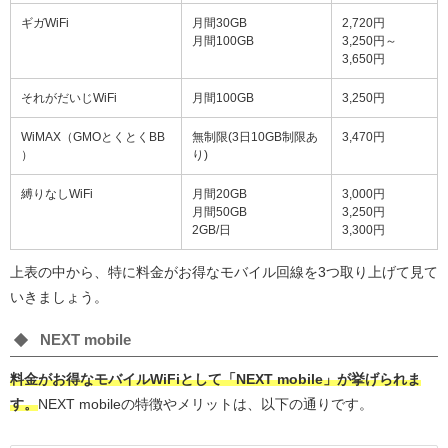
ギガWiFi
月間30GB
2,720円
月間100GB
3,250円～
3,650円
それがだいじWiFi
月間100GB
3,250円
WiMAX（GMOとくとくBB
無制限(3日10GB制限あ
3,470円
）
り)
縛りなしWiFi
月間20GB
3,000円
月間50GB
3,250円
2GB/日
3,300円
上表の中から、特に料金がお得なモバイル回線を3つ取り上げて見て
いきましょう。
NEXT mobile
料金がお得なモバイルWiFiとして「NEXT mobile」が挙げられま
す。
NEXT mobileの特徴やメリットは、以下の通りです。