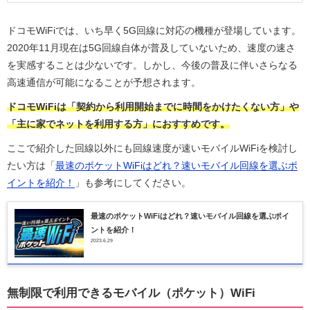
ドコモWiFiでは、いち早く5G回線に対応の機種が登場しています。
2020年11月現在は5G回線自体が普及していないため、速度の速さ
を実感することは少ないです。しかし、今後の普及に伴いさらなる
高速通信が可能になることが予想されます。
ドコモWiFiは「契約から利用開始までに時間をかけたくない方」や
「主に家でネットを利用する方」におすすめです。
ここで紹介した回線以外にも回線速度が速いモバイルWiFiを検討し
たい方は「
最速のポケットWiFiはどれ？速いモバイル回線を選ぶポ
イントを紹介！
」も参考にしてください。
最速のポケットWiFiはどれ？速いモバイル回線を選ぶポイ
ントを紹介！
2023.6.29
無制限で利用できるモバイル（ポケット）WiFi