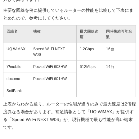
主要な回線を例に提供しているルーターの性能を比較して下表にま
とめたので、参考にしてください。
回線名
機種
最大回線速
同時接続可能台
度
数
UQ WiMAX
Speed Wi-Fi NEXT
1.2Gbps
16台
W06
Y!mobile
Pocket WiFi 603HW
612Mbps
14台
docomo
Pocket WiFi 601HW
SoftBank
上表からわかる通り、ルーターの性能が違うのみで最大速度は2倍程
度異なる場合があります。補足情報として「UQ WiMAX」が提供す
る「Speed Wi-Fi NEXT W06」が、現行機種で最も性能が高い端末
です。