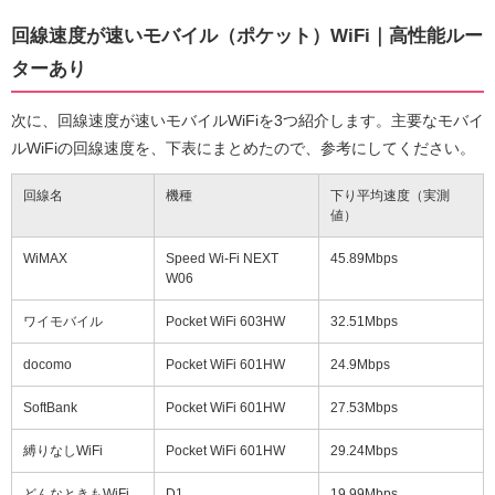
回線速度が速いモバイル（ポケット）WiFi｜高性能ルー
ターあり
次に、回線速度が速いモバイルWiFiを3つ紹介します。主要なモバイ
ルWiFiの回線速度を、下表にまとめたので、参考にしてください。
回線名
機種
下り平均速度（実測
値）
WiMAX
Speed Wi-Fi NEXT
45.89Mbps
W06
ワイモバイル
Pocket WiFi 603HW
32.51Mbps
docomo
Pocket WiFi 601HW
24.9Mbps
SoftBank
Pocket WiFi 601HW
27.53Mbps
縛りなしWiFi
Pocket WiFi 601HW
29.24Mbps
どんなときもWiFi
D1
19.99Mbps