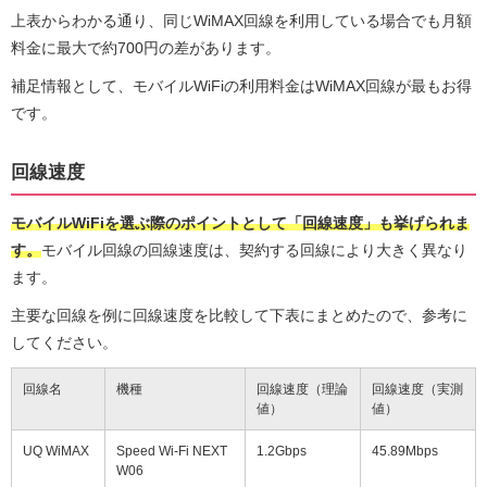
上表からわかる通り、同じWiMAX回線を利用している場合でも月額
料金に最大で約700円の差があります。
補足情報として、モバイルWiFiの利用料金はWiMAX回線が最もお得
です。
回線速度
モバイルWiFiを選ぶ際のポイントとして「回線速度」も挙げられま
す。
モバイル回線の回線速度は、契約する回線により大きく異なり
ます。
主要な回線を例に回線速度を比較して下表にまとめたので、参考に
してください。
回線名
機種
回線速度（理論
回線速度（実測
値）
値）
UQ WiMAX
Speed Wi-Fi NEXT
1.2Gbps
45.89Mbps
W06