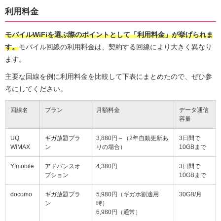
利用料金
モバイルWiFiを選ぶ際のポイントとして「利用料金」が挙げられま
す。
モバイル回線の利用料金は、契約する回線により大きく異なり
ます。
主要な回線を例に利用料金を比較して下表にまとめたので、ぜひ参
考にしてください。
回線名
プラン
月額料金
データ通信
容量
UQ
ギガ放題プラ
3,880円～（2年自動更新あ
3日間で
WiMAX
ン
りの場合）
10GBまで
Y!mobile
アドバンスオ
4,380円
3日間で
プション
10GBまで
docomo
ギガ放題プラ
5,980円（ギガホ割適用
30GB/月
ン
時）
6,980円（通常）