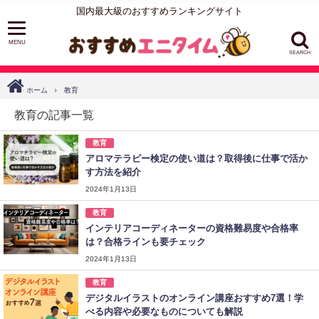
国内最大級のおすすめランキングサイト
SEARCH
ホーム
教育
教育の記事一覧
教育
アロマテラピー検定の使い道は？取得後に仕事で活か
す方法を紹介
2024年1月13日
教育
インテリアコーディネーターの資格難易度や合格率
は？合格ラインも要チェック
2024年1月13日
教育
デジタルイラストのオンライン講座おすすめ7選！学
べる内容や必要なものについても解説