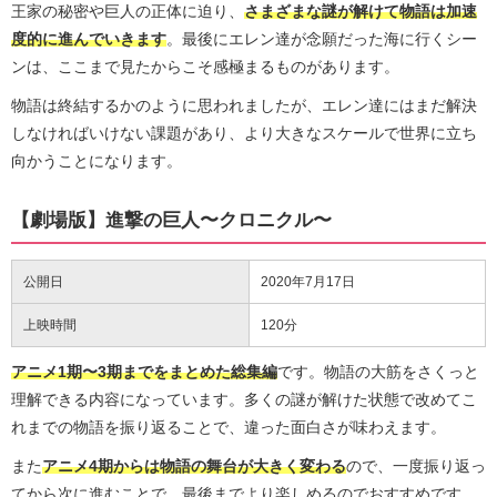
王家の秘密や巨人の正体に迫り、
さまざまな謎が解けて物語は加速
度的に進んでいきます
。最後にエレン達が念願だった海に行くシー
ンは、ここまで見たからこそ感極まるものがあります。
物語は終結するかのように思われましたが、エレン達にはまだ解決
しなければいけない課題があり、より大きなスケールで世界に立ち
向かうことになります。
【劇場版】進撃の巨人〜クロニクル〜
公開日
2020年7月17日
上映時間
120分
アニメ1期〜3期までをまとめた総集編
です。物語の大筋をさくっと
理解できる内容になっています。多くの謎が解けた状態で改めてこ
れまでの物語を振り返ることで、違った面白さが味わえます。
また
アニメ4期からは物語の舞台が大きく変わる
ので、一度振り返っ
てから次に進むことで、最後までより楽しめるのでおすすめです。