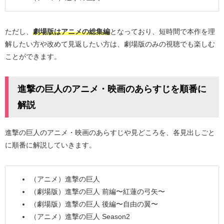
ただし、
劇場版はアニメの総集編
となっており、短時間で本作を理
解したい方や改めて見返したい方は、劇場版のみの視聴でも楽しむ
ことができます。
進撃の巨人のアニメ・映画のあらすじを順番に
解説
進撃の巨人のアニメ・映画のあらすじや見どころを、各見出しごと
に順番に解説していきます。
（アニメ）進撃の巨人
（劇場版）進撃の巨人 前編〜紅蓮の弓矢〜
（劇場版）進撃の巨人 後編〜自由の翼〜
（アニメ）進撃の巨人 Season2