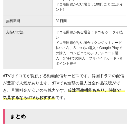
ドコモ回線がない場合：100円ごとに1ポイ
ント）
無料期間
31日間
支払い方法
ドコモ回線がある場合：ドコモ ケータイ払
い
ドコモ回線がない場合：クレジットカード
払い・App Storeでの購入・Google Playで
の購入・コンビニでのシリアルコード購
入・gifteeでの購入・プリペイドカード・d
ポイント充当
dTVはドコモが提供する動画配信サービスです。韓国ドラマの配信
が豊富で人気があります。dTVでも進撃の巨人は全作品視聴がで
き、月額料金が安いのも魅力です。
倍速再生機能もあり、時短で一
気見するならdTVもおすすめ
です。
まとめ