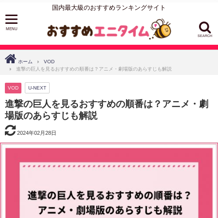
国内最大級のおすすめランキングサイト
SEARCH
ホーム
VOD
進撃の巨人を見るおすすめの順番は？アニメ・劇場版のあらすじも解説
VOD
U-NEXT
進撃の巨人を見るおすすめの順番は？アニメ・劇
場版のあらすじも解説
2024年02月28日