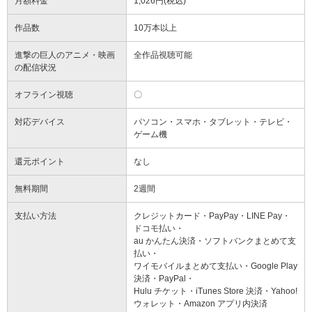
月額料金
1,026円(税込)
作品数
10万本以上
進撃の巨人のアニメ・映画
全作品視聴可能
の配信状況
オフライン視聴
〇
対応デバイス
パソコン・スマホ・タブレット・テレビ・
ゲーム機
還元ポイント
なし
無料期間
2週間
支払い方法
クレジットカード・PayPay・LINE Pay・
ドコモ払い・
au かんたん決済・ソフトバンクまとめて支
払い・
ワイモバイルまとめて支払い・Google Play
決済・PayPal・
Hulu チケット・iTunes Store 決済・Yahoo!
ウォレット・Amazon アプリ内決済