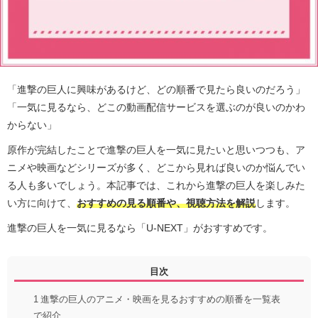
「進撃の巨人に興味があるけど、どの順番で見たら良いのだろう」
「一気に見るなら、どこの動画配信サービスを選ぶのが良いのかわ
からない」
原作が完結したことで進撃の巨人を一気に見たいと思いつつも、ア
ニメや映画などシリーズが多く、どこから見れば良いのか悩んでい
る人も多いでしょう。本記事では、これから進撃の巨人を楽しみた
い方に向けて、
おすすめの見る順番や、視聴方法を解説
します。
進撃の巨人を一気に見るなら「U-NEXT」がおすすめです。
目次
1
進撃の巨人のアニメ・映画を見るおすすめの順番を一覧表
で紹介