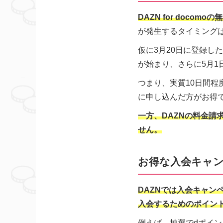
DAZN for doc
が発生するタイミング
仮に3月20日に登録し
が始まり、さらに5月1
つまり、実質10日間
に申し込んだ方がお得
一方、DAZNの料金
せん。
お得な入会キャ
DAZNでは入会キャ
入会するためのポイン
例えば、抽選でdポイント