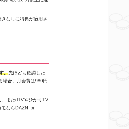
続きなしに特典が適用さ
。
です。
先ほども確認した
する場合、月会費は980円
またdTVやひかりTV
らDAZN for