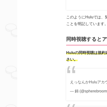
このようにHuluでは
ことを明記しています
同時視聴すると
Huluの同時視聴は規
さい。
えっなんかHuluア
— 錦 (@spherebroom