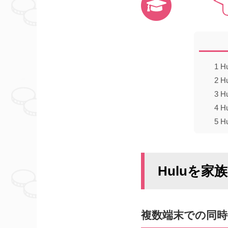
1
H
2
H
3
H
4
H
5
H
Huluを
複数端末での同時