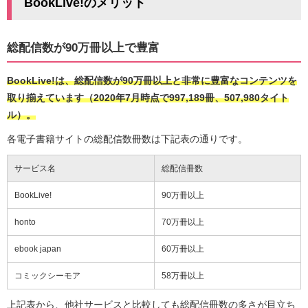
BookLive!のメリット
総配信数が90万冊以上で豊富
BookLive!は、総配信数が90万冊以上と非常に豊富なコンテンツを
取り揃えています（2020年7月時点で997,189冊、507,980タイト
ル）。
各電子書籍サイトの総配信数冊数は下記表の通りです。
サービス名
総配信冊数
BookLive!
90万冊以上
honto
70万冊以上
ebook japan
60万冊以上
コミックシーモア
58万冊以上
上記表から、他社サービスと比較しても総配信冊数の多さが目立ち