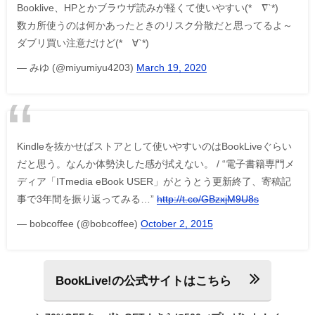
Booklive、HPとかブラウザ読みが軽くて使いやすい(*´∇`*)
数カ所使うのは何かあったときのリスク分散だと思ってるよ～
ダブリ買い注意だけど(*´∀`*)
— みゆ (@miyumiyu4203)
March 19, 2020
Kindleを抜かせばストアとして使いやすいのはBookLiveぐらい
だと思う。なんか体勢決した感が拭えない。 / “電子書籍専門メ
ディア「ITmedia eBook USER」がとうとう更新終了、寄稿記
事で3年間を振り返ってみる…”
http://t.co/GBzxjM9U8s
— bobcoffee (@bobcoffee)
October 2, 2015
BookLive!の公式サイトはこちら