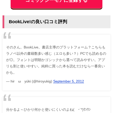
コミックシーモアに登録する
BookLive!の良い口コミ評判
そのさん。BookLive。書店主導のプラットフォーム？こちらも
ラノベ以外の書籍数多い感じ（エロも多い？）PCでも読めるの
が◎。フォントは明朝かゴシックから選べて読みやすい。アプ
リも割と使いやすい。純粋に買った本を読むだけなら一番良い
かも。
— hirØωØyúki (@hiroyukig)
September 5, 2012
分かるよ～ひかり何かと使いにくいのよね(´ｰ`*)ｳﾝｳﾝ