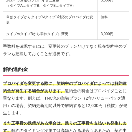
別タイプ対応のプロバイダに変更
3,000円
（タイプA→タイプB、タイプB→タイプA）
単独タイプからタイプA/タイプB対応のプロバイダに変
無料
更
タイプA/タイプBから単独タイプに変更
3,000円
手数料を確認するには、変更後のプランだけでなく現在契約中のプ
ランも把握しておくことが必要です。
解約違約金
プロバイダを変更する際に、契約中のプロバイダによっては解約違
約金が発生する場合があります。
違約金の料金はプロバイダごとに
異なります。例えば、TNC光の単独プラン（2年バリューパック適
用）の場合、契約更新期間以外で解約すると12,000円（税抜）が発
生します。
また工事費の残債がある場合は、残りの工事費も支払いも発生しま
す。
解約のタイミング次第では高額となる場合もあるため、契約中