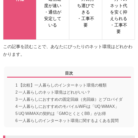
度が速い
ち運びで
ネット代
・通信が
きる
を安く抑
安定して
・工事不
えられる
いる
要
・工事不
要
この記事を読むことで、あなたにぴったりのネット環境はどれかわ
かります。
目次
1
【比較】一人暮らしのインターネット環境の種類
2
一人暮らしのネット環境はどれがいい？
3
一人暮らしにおすすめの固定回線（光回線）とプロバイダ
4
一人暮らしにおすすめのモバイルWiFiは「UQ WiMAX」
5
UQ WiMAXの契約は「GMOとくとくBB」がお得
6
一人暮らしのインターネット環境に関するよくある質問