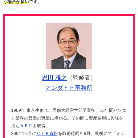
う場合が多い
です。
恩田 雅之
（監修者）
オンダＦＰ事務所
1959年 東京生まれ。専修大経営学部卒業後、16年間パソコ
ン業界の営業の職業に携わる。その間に資産運用に興味を
持ち
ＡＦＰ
を取得。
2004年3月に
ＣＦＰ資格
を取得後同年6月、札幌にて「オン