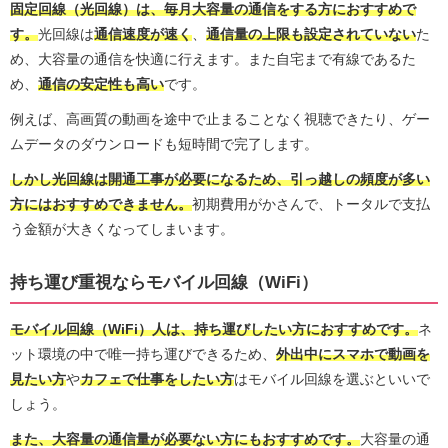
固定回線（光回線）は、毎月大容量の通信をする方におすすめで
す。
光回線は
通信速度が速く
、
通信量の上限も設定されていない
た
め、大容量の通信を快適に行えます。また自宅まで有線であるた
め、
通信の安定性も高い
です。
例えば、高画質の動画を途中で止まることなく視聴できたり、ゲー
ムデータのダウンロードも短時間で完了します。
しかし光回線は開通工事が必要になるため、引っ越しの頻度が多い
方にはおすすめできません。
初期費用がかさんで、トータルで支払
う金額が大きくなってしまいます。
持ち運び重視ならモバイル回線（WiFi）
モバイル回線（WiFi）人は、持ち運びしたい方におすすめです。
ネ
ット環境の中で唯一持ち運びできるため、
外出中にスマホで動画を
見たい方
や
カフェで仕事をしたい方
はモバイル回線を選ぶといいで
しょう。
また、大容量の通信量が必要ない方にもおすすめです。
大容量の通