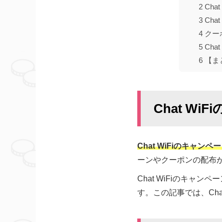
2
Cha
3
Ch
4
クー
5
Cha
6
【ま
Chat W
Chat WiFiのキャ
ーンやクーポンの配布が
Chat WiFiのキ
す。この記事では、Ch