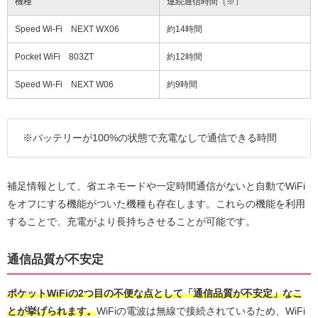
機種
連続通信時間（※）
Speed Wi-Fi NEXT WX06
約14時間
Pocket WiFi 803ZT
約12時間
Speed Wi-Fi NEXT W06
約9時間
※バッテリーが100%の状態で充電なしで通信できる時間
補足情報として、省エネモードや一定時間通信がないと自動でWiFi
をオフにする機能がついた機種も存在します。これらの機能を利用
することで、充電がより長持ちさせることが可能です。
通信品質が不安定
ポケットWiFiの2つ目の不便な点として「通信品質が不安定」なこ
とが挙げられます。
WiFiの電波は無線で接続されているため、WiFi