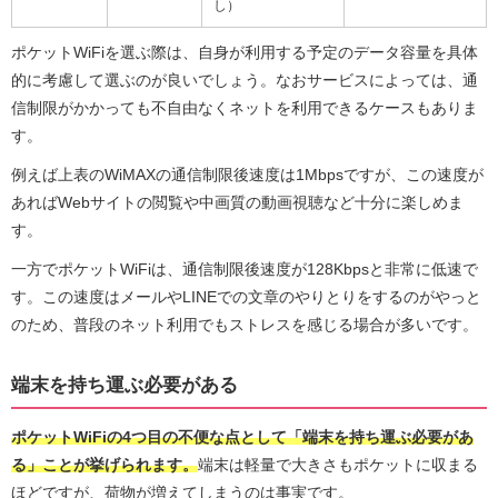
し）
ポケットWiFiを選ぶ際は、自身が利用する予定のデータ容量を具体
的に考慮して選ぶのが良いでしょう。なおサービスによっては、通
信制限がかかっても不自由なくネットを利用できるケースもありま
す。
例えば上表のWiMAXの通信制限後速度は1Mbpsですが、この速度が
あればWebサイトの閲覧や中画質の動画視聴など十分に楽しめま
す。
一方でポケットWiFiは、通信制限後速度が128Kbpsと非常に低速で
す。この速度はメールやLINEでの文章のやりとりをするのがやっと
のため、普段のネット利用でもストレスを感じる場合が多いです。
端末を持ち運ぶ必要がある
ポケットWiFiの4つ目の不便な点として「端末を持ち運ぶ必要があ
る」ことが挙げられます。
端末は軽量で大きさもポケットに収まる
ほどですが、荷物が増えてしまうのは事実です。