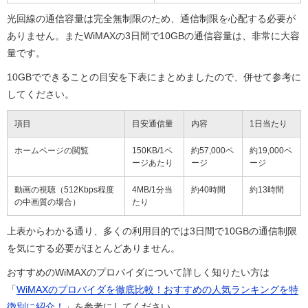
光回線の通信容量は完全無制限のため、通信制限を心配する必要が
ありません。またWiMAXの3日間で10GBの通信容量は、非常に大容
量です。
10GBでできることの目安を下表にまとめましたので、併せて参考に
してください。
項目
目安通信量
内容
1日当たり
ホームページの閲覧
150KB/1ペ
約57,000ペ
約19,000ペ
ージあたり
ージ
ージ
動画の視聴（512Kbps程度
4MB/1分当
約40時間
約13時間
の中画質の場合）
たり
上表からわかる通り、多くの利用目的では3日間で10GBの通信制限
を気にする必要がほとんどありません。
おすすめのWiMAXのプロバイダについて詳しく知りたい方は
「
WiMAXのプロバイダを徹底比較！おすすめの人気ランキングを特
徴別に紹介！
」を参考にしてください。