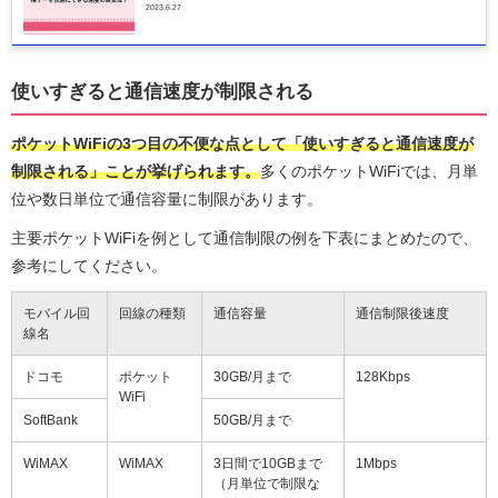
2023.6.27
使いすぎると通信速度が制限される
ポケットWiFiの3つ目の不便な点として「使いすぎると通信速度が
制限される」ことが挙げられます。
多くのポケットWiFiでは、月単
位や数日単位で通信容量に制限があります。
主要ポケットWiFiを例として通信制限の例を下表にまとめたので、
参考にしてください。
モバイル回
回線の種類
通信容量
通信制限後速度
線名
ドコモ
ポケット
30GB/月まで
128Kbps
WiFi
SoftBank
50GB/月まで
WiMAX
WiMAX
3日間で10GBまで
1Mbps
（月単位で制限な