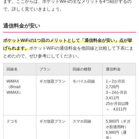
ます。ここからは、ポケットWiFiの主なメリットを4つ紹介するの
で、詳しく見ていきましょう。
通信料金が安い
ポケットWiFiの1つ目のメリットとして「通信料金が安い」点が挙
げられます。
ポケットWiFiの通信料金を他回線と比較して下表にま
とめたので、ぜひ参考にしてください。
回線名
プラン
回線の種類
通信料金
WiMAX
ギガ放題プラン
モバイル回線
1～2か月目
（Broad
2,726円
WiMAX）
3～24か月目
3,411円
25か月目以降
～ 4,011円
ドコモ
ギガ放題プラン
スマホ回線
5,980円（ギガ
ホ割適用時）
6,980円（通
常）