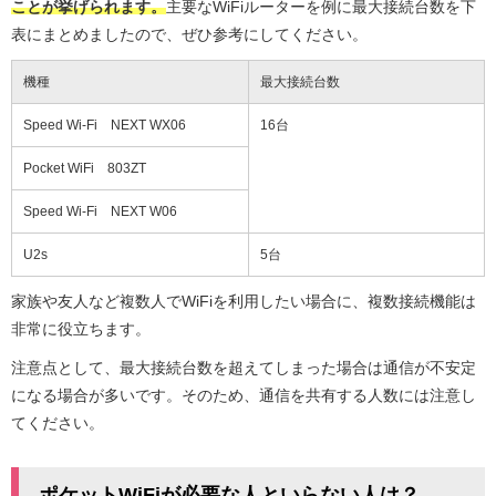
ことが挙げられます。
主要なWiFiルーターを例に最大接続台数を下
表にまとめましたので、ぜひ参考にしてください。
機種
最大接続台数
Speed Wi-Fi NEXT WX06
16台
Pocket WiFi 803ZT
Speed Wi-Fi NEXT W06
U2s
5台
家族や友人など複数人でWiFiを利用したい場合に、複数接続機能は
非常に役立ちます。
注意点として、最大接続台数を超えてしまった場合は通信が不安定
になる場合が多いです。そのため、通信を共有する人数には注意し
てください。
ポケットWiFiが必要な人といらない人は？